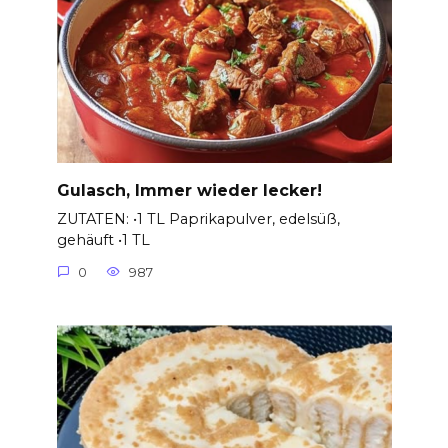
Gulasch, Immer wieder lecker!
ZUTATEN: •1 TL Paprikapulver, edelsüß,
gehäuft •1 TL
0
987