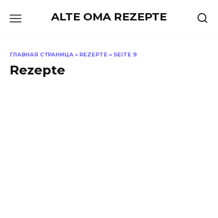
Skip
ALTE OMA REZEPTE
to
content
ГЛАВНАЯ СТРАНИЦА
»
REZEPTE
»
SEITE 9
Rezepte