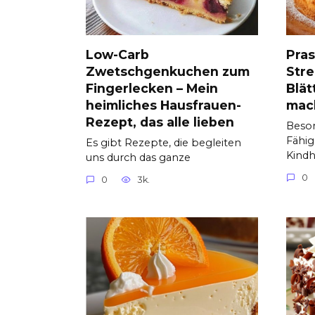
Low-Carb
Pras
Zwetschgenkuchen zum
Stre
Fingerlecken – Mein
Blät
heimliches Hausfrauen-
mac
Rezept, das alle lieben
Beso
Fähig
Es gibt Rezepte, die begleiten
Kindh
uns durch das ganze
0
0
3k.