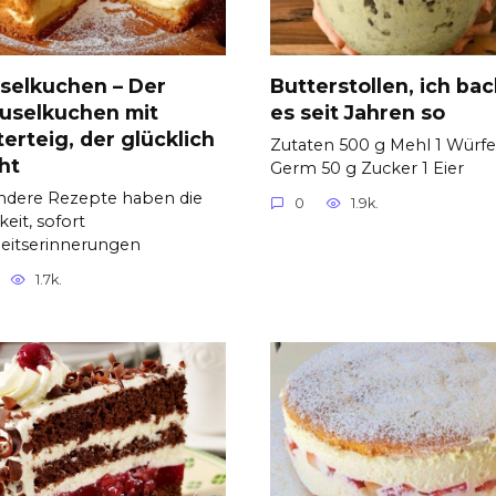
selkuchen – Der
Butterstollen, ich ba
uselkuchen mit
es seit Jahren so
terteig, der glücklich
Zutaten 500 g Mehl 1 Würfe
ht
Germ 50 g Zucker 1 Eier
ndere Rezepte haben die
0
1.9k.
keit, sofort
eitserinnerungen
1.7k.