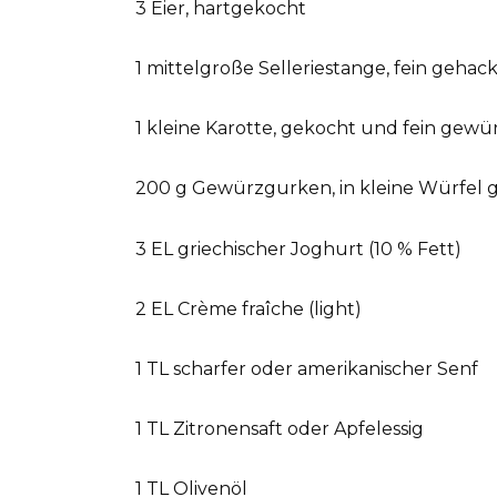
3 Eier, hartgekocht
1 mittelgroße Selleriestange, fein gehac
1 kleine Karotte, gekocht und fein gewü
200 g Gewürzgurken, in kleine Würfel 
3 EL griechischer Joghurt (10 % Fett)
2 EL Crème fraîche (light)
1 TL scharfer oder amerikanischer Senf
1 TL Zitronensaft oder Apfelessig
1 TL Olivenöl