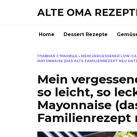
Skip
ALTE OMA REZEPT
to
content
Home
Dessert Rezepte
Gemüse
ГЛАВНАЯ СТРАНИЦА
»
MEIN VERGESSENER LOW-CAR
MAYONNAISE (DAS ALTE FAMILIENREZEPT NEU ENT
Mein vergessene
so leicht, so le
Mayonnaise (das
Familienrezept 