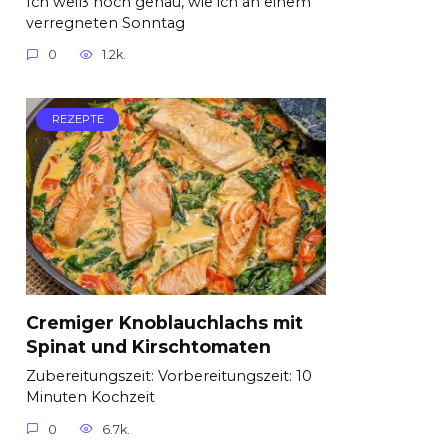
Ich weiß noch genau, wie ich an einem
verregneten Sonntag
0
1.2k.
REZEPTE
Cremiger Knoblauchlachs mit
Spinat und Kirschtomaten
Zubereitungszeit: Vorbereitungszeit: 10
Minuten Kochzeit
0
6.7k.