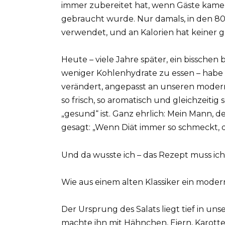
immer zubereitet hat, wenn Gäste kamen 
gebraucht wurde. Nur damals, in den 80
verwendet, und an Kalorien hat keiner 
Heute – viele Jahre später, ein bisschen
weniger Kohlenhydrate zu essen – habe i
verändert, angepasst an unseren moderne
so frisch, so aromatisch und gleichzeitig 
„gesund“ ist. Ganz ehrlich: Mein Mann, der
gesagt: „Wenn Diät immer so schmeckt, d
Und da wusste ich – das Rezept muss ich 
Wie aus einem alten Klassiker ein mode
Der Ursprung des Salats liegt tief in u
machte ihn mit Hähnchen, Eiern, Karotte