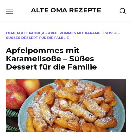
Skip
ALTE OMA REZEPTE
to
content
ГЛАВНАЯ СТРАНИЦА
»
APFELPOMMES MIT KARAMELLSOSSE – S
ÜSSES DESSERT FÜR DIE FAMILIE
Apfelpommes mit
Karamellsoße – Süßes
Dessert für die Familie