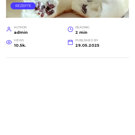
REZEPTE
AUTHOR
READING
admin
2 min
VIEWS
PUBLISHED BY
10.5k.
29.05.2025