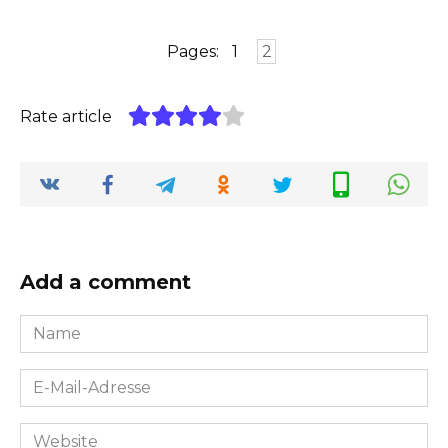
Pages:
1
2
Rate article
Add a comment
Name
*
E-
Mail-
Adresse
Website