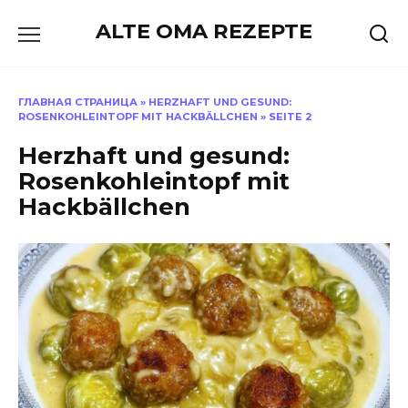
Skip
ALTE OMA REZEPTE
to
content
ГЛАВНАЯ СТРАНИЦА
»
HERZHAFT UND GESUND:
ROSENKOHLEINTOPF MIT HACKBÄLLCHEN
»
SEITE 2
Herzhaft und gesund:
Rosenkohleintopf mit
Hackbällchen